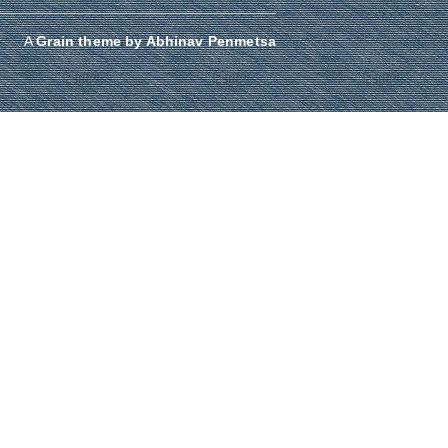
A
Grain theme
by
Abhinav Penmetsa